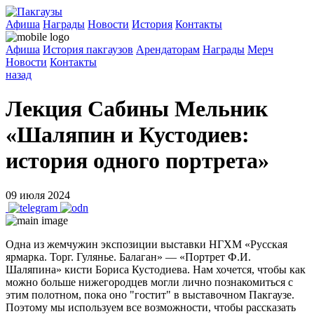
Афиша
Награды
Новости
История
Контакты
Афиша
История пакгаузов
Арендаторам
Награды
Мерч
Новости
Контакты
назад
Лекция Сабины Мельник
«Шаляпин и Кустодиев:
история одного портрета»
09 июля 2024
Одна из жемчужин экспозиции выставки НГХМ «Русская
ярмарка. Торг. Гулянье. Балаган» — «Портрет Ф.И.
Шаляпина» кисти Бориса Кустодиева. Нам хочется, чтобы как
можно больше нижегородцев могли лично познакомиться с
этим полотном, пока оно "гостит" в выставочном Пакгаузе.
Поэтому мы используем все возможности, чтобы рассказать