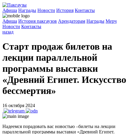
Афиша
Награды
Новости
История
Контакты
Афиша
История пакгаузов
Арендаторам
Награды
Мерч
Новости
Контакты
назад
Старт продаж билетов на
лекции параллельной
программы выставки
«Древний Египет. Искусство
бессмертия»
16 октября 2024
Надеемся порадовать вас новостью –билеты на лекции
параллельной программы выставки «Древний Египет.